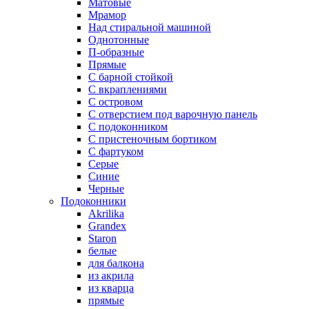
Матовые
Мрамор
Над стиральной машиной
Однотонные
П-образные
Прямые
С барной стойкой
С вкраплениями
С островом
С отверстием под варочную панель
С подоконником
С пристеночным бортиком
С фартуком
Серые
Синие
Черные
Подоконники
Akrilika
Grandex
Staron
белые
для балкона
из акрила
из кварца
прямые