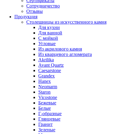
Сертификаты
Сотрудничество
Отзывы
Продукция
Столешницы из искусственного камня
Для кухни
Для ванной
С мойкой
Угловые
Из акрилового камня
Из кварцевого агломерата
Akrilika
Avant Quartz
Caesarstone
Grandex
Hanex
Neomarm
Staron
Vicostone
Бежевые
Белые
Г-образные
Глянцевые
Гранит
Зеленые