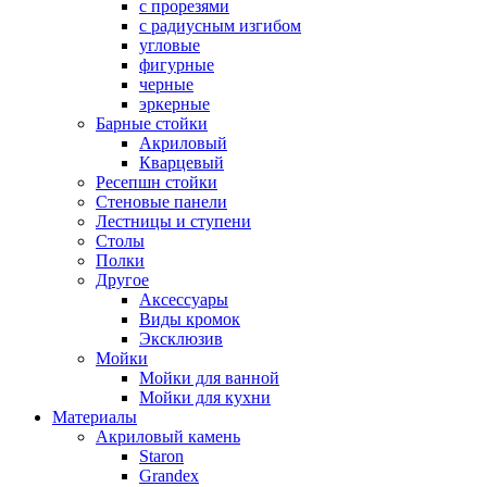
с прорезями
с радиусным изгибом
угловые
фигурные
черные
эркерные
Барные стойки
Акриловый
Кварцевый
Ресепшн стойки
Стеновые панели
Лестницы и ступени
Столы
Полки
Другое
Аксессуары
Виды кромок
Эксклюзив
Мойки
Мойки для ванной
Мойки для кухни
Материалы
Акриловый камень
Staron
Grandex