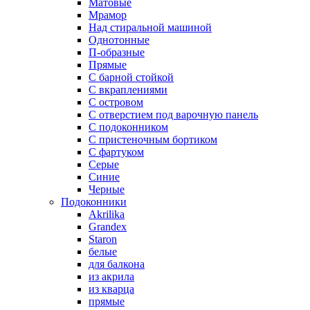
Матовые
Мрамор
Над стиральной машиной
Однотонные
П-образные
Прямые
С барной стойкой
С вкраплениями
С островом
С отверстием под варочную панель
С подоконником
С пристеночным бортиком
С фартуком
Серые
Синие
Черные
Подоконники
Akrilika
Grandex
Staron
белые
для балкона
из акрила
из кварца
прямые