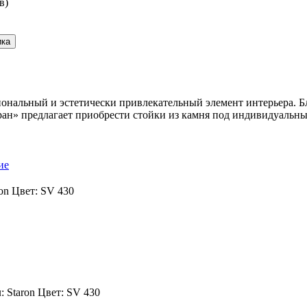
в)
ональный и эстетически привлекательный элемент интерьера. Бл
н» предлагает приобрести стойки из камня под индивидуальны
ие
ron
Цвет:
SV 430
:
Staron
Цвет:
SV 430