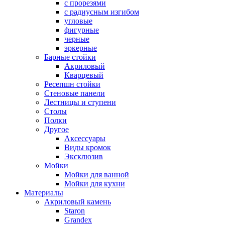
с прорезями
с радиусным изгибом
угловые
фигурные
черные
эркерные
Барные стойки
Акриловый
Кварцевый
Ресепшн стойки
Стеновые панели
Лестницы и ступени
Столы
Полки
Другое
Аксессуары
Виды кромок
Эксклюзив
Мойки
Мойки для ванной
Мойки для кухни
Материалы
Акриловый камень
Staron
Grandex