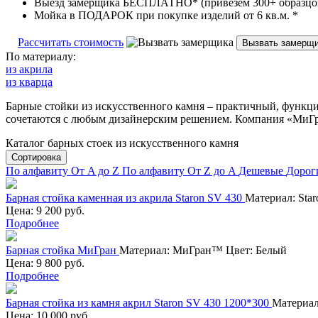
Выезд замерщика БЕСПЛАТНО* (привезем 300+ образцо
Мойка в ПОДАРОК при покупке изделий от 6 кв.м. *
Рассчитать стоимость
По материалу:
из акрила
из кварца
Барные стойки из искусственного камня – практичный, функци
сочетаются с любым дизайнерским решением. Компания «МиГра
Каталог барных стоек из искусственного камня
Сортировка
По алфавиту От A до Z
По алфавиту От Z до A
Дешевые
Дорог
Барная стойка каменная из акрила Staron SV 430
Материал:
Sta
Цена: 9 200 руб.
Подробнее
Барная стойка МиГран
Материал:
МиГран™
Цвет:
Белый
Цена: 9 800 руб.
Подробнее
Барная стойка из камня акрил Staron SV 430 1200*300
Материал
Цена: 10 000 руб.