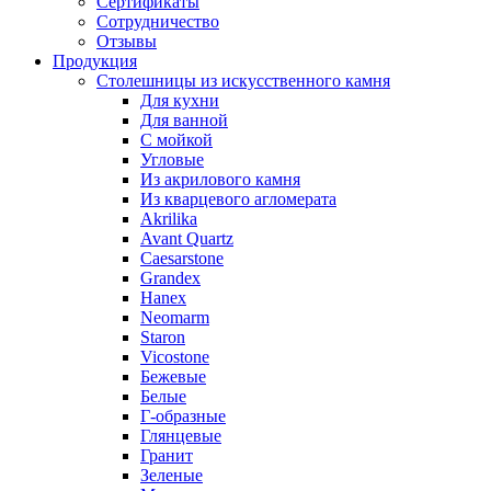
Сертификаты
Сотрудничество
Отзывы
Продукция
Столешницы из искусственного камня
Для кухни
Для ванной
С мойкой
Угловые
Из акрилового камня
Из кварцевого агломерата
Akrilika
Avant Quartz
Caesarstone
Grandex
Hanex
Neomarm
Staron
Vicostone
Бежевые
Белые
Г-образные
Глянцевые
Гранит
Зеленые