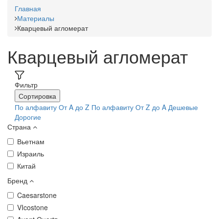
Главная
Материалы
Кварцевый агломерат
Кварцевый агломерат
Фильтр
Сортировка
По алфавиту От A до Z
По алфавиту От Z до A
Дешевые
Дорогие
Страна
Вьетнам
Израиль
Китай
Бренд
Caesarstone
VIcostone