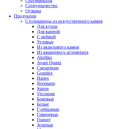
Сертификаты
Сотрудничество
Отзывы
Продукция
Столешницы из искусственного камня
Для кухни
Для ванной
С мойкой
Угловые
Из акрилового камня
Из кварцевого агломерата
Akrilika
Avant Quartz
Caesarstone
Grandex
Hanex
Neomarm
Staron
Vicostone
Бежевые
Белые
Г-образные
Глянцевые
Гранит
Зеленые