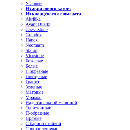
Угловые
Из акрилового камня
Из кварцевого агломерата
Akrilika
Avant Quartz
Caesarstone
Grandex
Hanex
Neomarm
Staron
Vicostone
Бежевые
Белые
Г-образные
Глянцевые
Гранит
Зеленые
Матовые
Мрамор
Над стиральной машиной
Однотонные
П-образные
Прямые
С барной стойкой
С вкраплениями