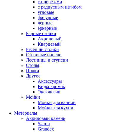
с прорезями
с радиусным изгибом
угловые
фигурные
черные
эркерные
Барные стойки
Акриловый
Кварцевый
Ресепшн стойки
Стеновые панели
Лестницы и ступени
Столы
Полки
Другое
Аксессуары
Виды кромок
Эксклюзив
Мойки
Мойки для ванной
Мойки для кухни
Материалы
Акриловый камень
Staron
Grandex