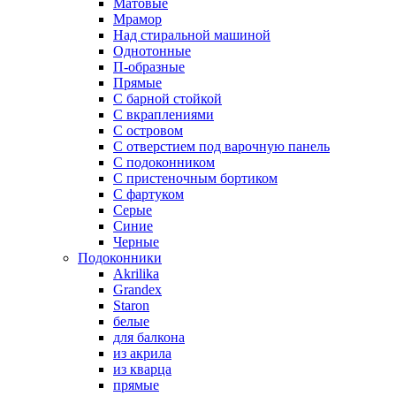
Матовые
Мрамор
Над стиральной машиной
Однотонные
П-образные
Прямые
С барной стойкой
С вкраплениями
С островом
С отверстием под варочную панель
С подоконником
С пристеночным бортиком
С фартуком
Серые
Синие
Черные
Подоконники
Akrilika
Grandex
Staron
белые
для балкона
из акрила
из кварца
прямые