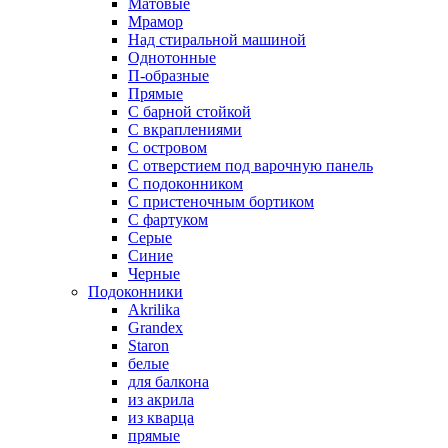
Матовые
Мрамор
Над стиральной машиной
Однотонные
П-образные
Прямые
С барной стойкой
С вкраплениями
С островом
С отверстием под варочную панель
С подоконником
С пристеночным бортиком
С фартуком
Серые
Синие
Черные
Подоконники
Akrilika
Grandex
Staron
белые
для балкона
из акрила
из кварца
прямые