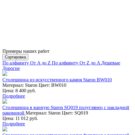
Примеры наших работ
Сортировка
По алфавиту От A до Z
По алфавиту От Z до A
Дешевые
Дорогие
Столешница из искусственного камня Staron BW010
Материал:
Staron
Цвет:
BW010
Цена: 8 400 руб.
Подробнее
Столешница в ванную Staron SQ019 полуглянец с накладной
раковиной
Материал:
Staron
Цвет:
SQ019
Цена: 11 012 руб.
Подробнее