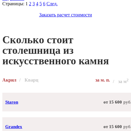
Страницы:
1
2
3
4
5
6
След.
Заказать расчет стоимости
Сколько стоит
столешница из
искусcтвенного камня
Акрил
Кварц
за м. п.
2
за м
Staron
от 15 600
руб
Grandex
от 15 600
руб