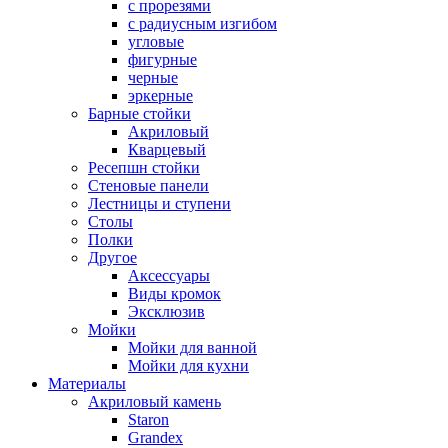
с прорезями
с радиусным изгибом
угловые
фигурные
черные
эркерные
Барные стойки
Акриловый
Кварцевый
Ресепшн стойки
Стеновые панели
Лестницы и ступени
Столы
Полки
Другое
Аксессуары
Виды кромок
Эксклюзив
Мойки
Мойки для ванной
Мойки для кухни
Материалы
Акриловый камень
Staron
Grandex