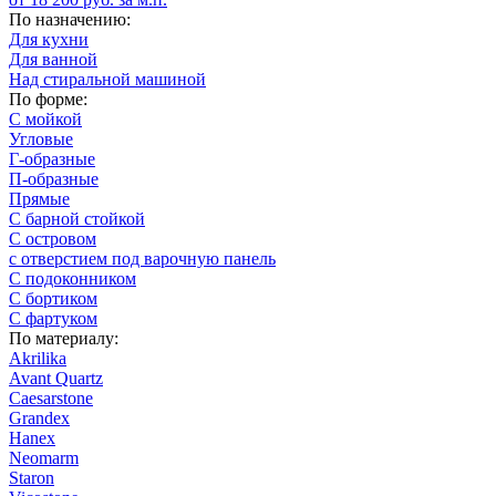
По назначению:
Для кухни
Для ванной
Над стиральной машиной
По форме:
С мойкой
Угловые
Г-образные
П-образные
Прямые
С барной стойкой
С островом
с отверстием под варочную панель
С подоконником
С бортиком
С фартуком
По материалу:
Akrilika
Avant Quartz
Caesarstone
Grandex
Hanex
Neomarm
Staron