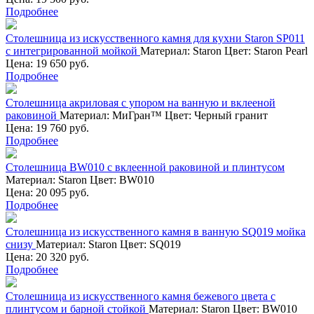
Подробнее
Столешница из искусственного камня для кухни Staron SP011
с интегрированной мойкой
Материал:
Staron
Цвет:
Staron Pearl
Цена: 19 650 руб.
Подробнее
Столешница акриловая с упором на ванную и вклееной
раковиной
Материал:
МиГран™
Цвет:
Черный гранит
Цена: 19 760 руб.
Подробнее
Столешница BW010 с вклеенной раковиной и плинтусом
Материал:
Staron
Цвет:
BW010
Цена: 20 095 руб.
Подробнее
Столешница из искусственного камня в ванную SQ019 мойка
снизу
Материал:
Staron
Цвет:
SQ019
Цена: 20 320 руб.
Подробнее
Столешница из искусственного камня бежевого цвета с
плинтусом и барной стойкой
Материал:
Staron
Цвет:
BW010