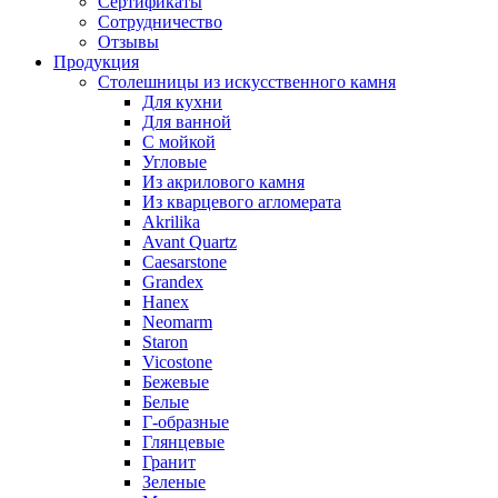
Сертификаты
Сотрудничество
Отзывы
Продукция
Столешницы из искусственного камня
Для кухни
Для ванной
С мойкой
Угловые
Из акрилового камня
Из кварцевого агломерата
Akrilika
Avant Quartz
Caesarstone
Grandex
Hanex
Neomarm
Staron
Vicostone
Бежевые
Белые
Г-образные
Глянцевые
Гранит
Зеленые