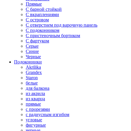
Прямые
С барной стойкой
С вкраплениями
С островом
С отверстием под варочную панель
С подоконником
С пристеночным бортиком
С фартуком
Серые
Синие
Черные
Подоконники
Akrilika
Grandex
Staron
белые
для балкона
из акрила
из кварца
прямые
с прорезями
с радиусным изгибом
угловые
фигурные
черные