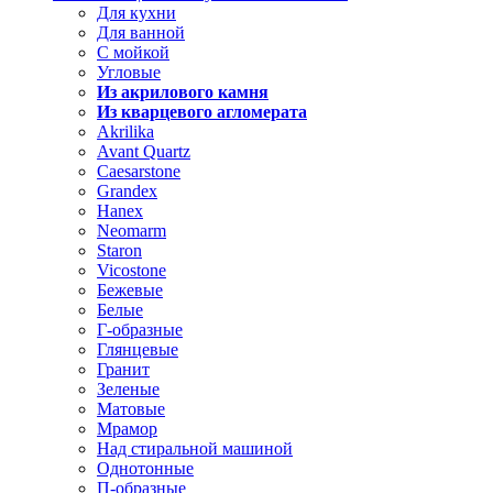
Для кухни
Для ванной
С мойкой
Угловые
Из акрилового камня
Из кварцевого агломерата
Akrilika
Avant Quartz
Caesarstone
Grandex
Hanex
Neomarm
Staron
Vicostone
Бежевые
Белые
Г-образные
Глянцевые
Гранит
Зеленые
Матовые
Мрамор
Над стиральной машиной
Однотонные
П-образные