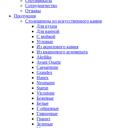
Сертификаты
Сотрудничество
Отзывы
Продукция
Столешницы из искусственного камня
Для кухни
Для ванной
С мойкой
Угловые
Из акрилового камня
Из кварцевого агломерата
Akrilika
Avant Quartz
Caesarstone
Grandex
Hanex
Neomarm
Staron
Vicostone
Бежевые
Белые
Г-образные
Глянцевые
Гранит
Зеленые