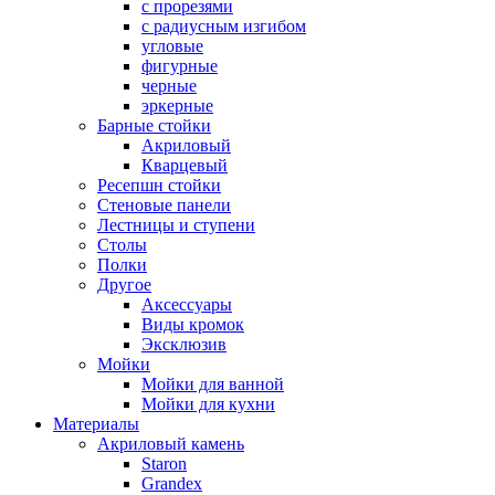
с прорезями
с радиусным изгибом
угловые
фигурные
черные
эркерные
Барные стойки
Акриловый
Кварцевый
Ресепшн стойки
Стеновые панели
Лестницы и ступени
Столы
Полки
Другое
Аксессуары
Виды кромок
Эксклюзив
Мойки
Мойки для ванной
Мойки для кухни
Материалы
Акриловый камень
Staron
Grandex