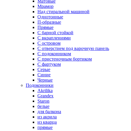
Матовые
Мрамор
Над стиральной машиной
Однотонные
П-образные
Прямые
С барной стойкой
С вкраплениями
С островом
С отверстием под варочную панель
С подоконником
С пристеночным бортиком
С фартуком
Серые
Синие
Черные
Подоконники
Akrilika
Grandex
Staron
белые
для балкона
из акрила
из кварца
прямые