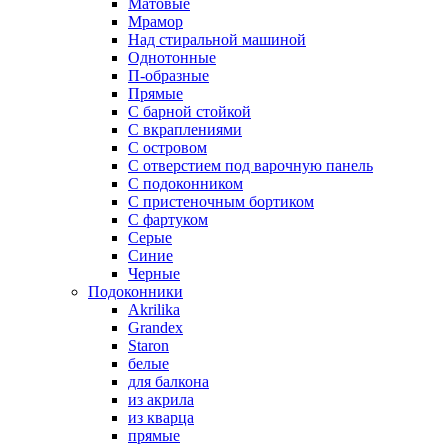
Матовые
Мрамор
Над стиральной машиной
Однотонные
П-образные
Прямые
С барной стойкой
С вкраплениями
С островом
С отверстием под варочную панель
С подоконником
С пристеночным бортиком
С фартуком
Серые
Синие
Черные
Подоконники
Akrilika
Grandex
Staron
белые
для балкона
из акрила
из кварца
прямые