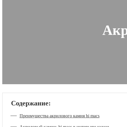
Акр
Содержание:
Преимущества акрилового камня hi macs
Акриловый камень hi macs в интерьере кухни