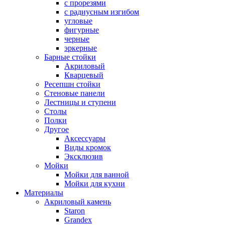
с прорезями
с радиусным изгибом
угловые
фигурные
черные
эркерные
Барные стойки
Акриловый
Кварцевый
Ресепшн стойки
Стеновые панели
Лестницы и ступени
Столы
Полки
Другое
Аксессуары
Виды кромок
Эксклюзив
Мойки
Мойки для ванной
Мойки для кухни
Материалы
Акриловый камень
Staron
Grandex