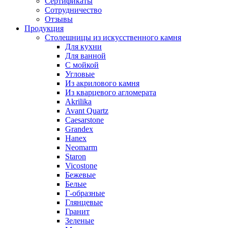
Сертификаты
Сотрудничество
Отзывы
Продукция
Столешницы из искусственного камня
Для кухни
Для ванной
С мойкой
Угловые
Из акрилового камня
Из кварцевого агломерата
Akrilika
Avant Quartz
Caesarstone
Grandex
Hanex
Neomarm
Staron
Vicostone
Бежевые
Белые
Г-образные
Глянцевые
Гранит
Зеленые