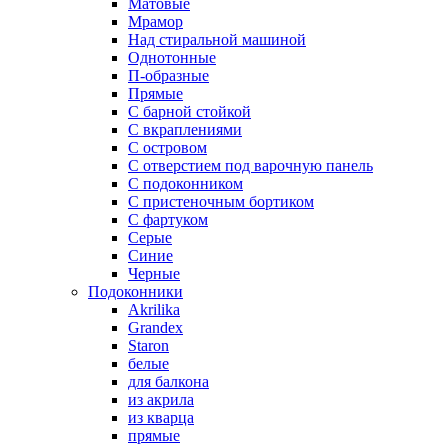
Матовые
Мрамор
Над стиральной машиной
Однотонные
П-образные
Прямые
С барной стойкой
С вкраплениями
С островом
С отверстием под варочную панель
С подоконником
С пристеночным бортиком
С фартуком
Серые
Синие
Черные
Подоконники
Akrilika
Grandex
Staron
белые
для балкона
из акрила
из кварца
прямые