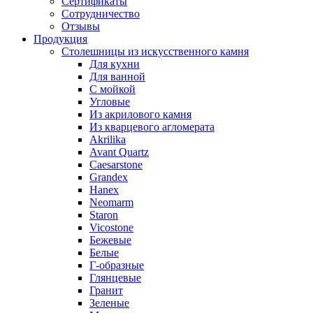
Сертификаты
Сотрудничество
Отзывы
Продукция
Столешницы из искусственного камня
Для кухни
Для ванной
С мойкой
Угловые
Из акрилового камня
Из кварцевого агломерата
Akrilika
Avant Quartz
Caesarstone
Grandex
Hanex
Neomarm
Staron
Vicostone
Бежевые
Белые
Г-образные
Глянцевые
Гранит
Зеленые