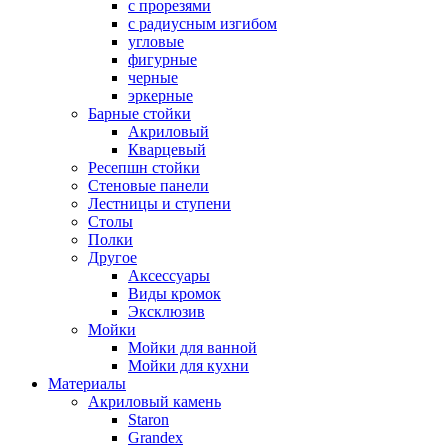
с прорезями
с радиусным изгибом
угловые
фигурные
черные
эркерные
Барные стойки
Акриловый
Кварцевый
Ресепшн стойки
Стеновые панели
Лестницы и ступени
Столы
Полки
Другое
Аксессуары
Виды кромок
Эксклюзив
Мойки
Мойки для ванной
Мойки для кухни
Материалы
Акриловый камень
Staron
Grandex