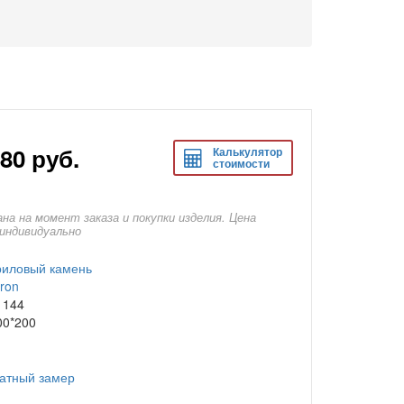
680
руб.
Калькулятор
стоимости
на на момент заказа и покупки изделия. Цена
индивидуально
риловый камень
ron
 144
00*200
латный замер