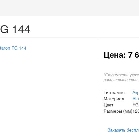
FG 144
Цена: 7 
*Стоимость указа
рассчитывается 
Тип камня
Ак
Материал
Sta
Цвет
FG
Размеры (мм)
12
Заказать бесп