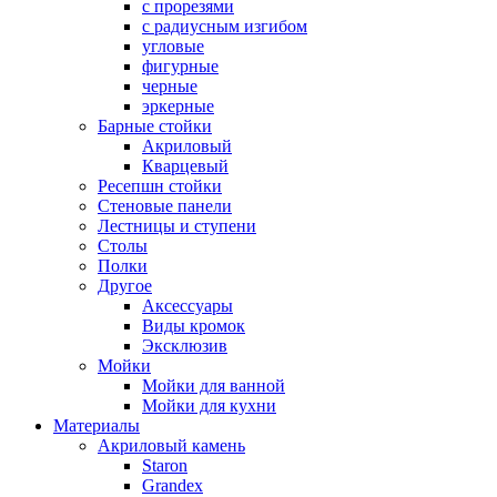
с прорезями
с радиусным изгибом
угловые
фигурные
черные
эркерные
Барные стойки
Акриловый
Кварцевый
Ресепшн стойки
Стеновые панели
Лестницы и ступени
Столы
Полки
Другое
Аксессуары
Виды кромок
Эксклюзив
Мойки
Мойки для ванной
Мойки для кухни
Материалы
Акриловый камень
Staron
Grandex