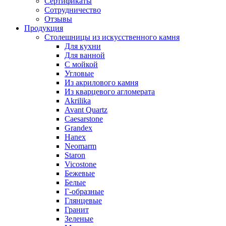
Сертификаты
Сотрудничество
Отзывы
Продукция
Столешницы из искусственного камня
Для кухни
Для ванной
С мойкой
Угловые
Из акрилового камня
Из кварцевого агломерата
Akrilika
Avant Quartz
Caesarstone
Grandex
Hanex
Neomarm
Staron
Vicostone
Бежевые
Белые
Г-образные
Глянцевые
Гранит
Зеленые