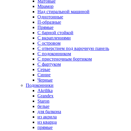
Матовые
Мрамор
Над стиральной машиной
Однотонные
П-образные
Прямые
С барной стойкой
С вкраплениями
С островом
С отверстием под варочную панель
С подоконником
С пристеночным бортиком
С фартуком
Серые
Синие
Черные
Подоконники
Akrilika
Grandex
Staron
белые
для балкона
из акрила
из кварца
прямые