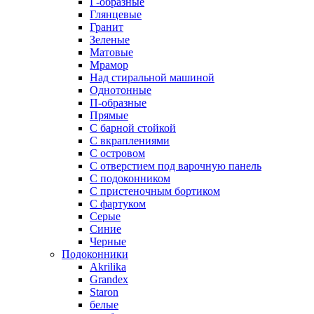
Г-образные
Глянцевые
Гранит
Зеленые
Матовые
Мрамор
Над стиральной машиной
Однотонные
П-образные
Прямые
С барной стойкой
С вкраплениями
С островом
С отверстием под варочную панель
С подоконником
С пристеночным бортиком
С фартуком
Серые
Синие
Черные
Подоконники
Akrilika
Grandex
Staron
белые