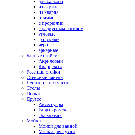
для балкона
из акрила
из кварца
прямые
с прорезями
с радиусным изгибом
угловые
фигурные
черные
эркерные
Барные стойки
Акриловый
Кварцевый
Ресепшн стойки
Стеновые панели
Лестницы и ступени
Столы
Полки
Другое
Аксессуары
Виды кромок
Эксклюзив
Мойки
Мойки для ванной
Мойки для кухни