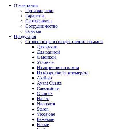
navigation
О компании
Производство
Гарантии
Сертификаты
Сотрудничество
Отзывы
Продукция
Столешницы из искусственного камня
Для кухни
Для ванной
С мойкой
Угловые
Из акрилового камня
Из кварцевого агломерата
Akrilika
Avant Quartz
Caesarstone
Grandex
Hanex
Neomarm
Staron
Vicostone
Бежевые
Белые