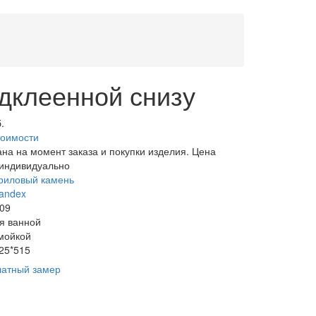
одклеенной снизу
.
тоимости
ана на момент заказа и покупки изделия. Цена
 индивидуально
риловый камень
andex
09
я ванной
мойкой
25*515
латный замер