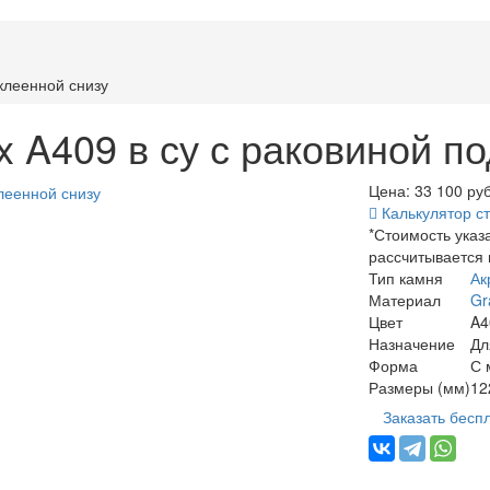
клеенной снизу
 A409 в су с раковиной п
Цена: 33 100
руб
Калькулятор с
*Стоимость указ
рассчитывается
Тип камня
Ак
Материал
Gr
Цвет
A4
Назначение
Дл
Форма
С 
Размеры (мм)
12
Заказать бесп