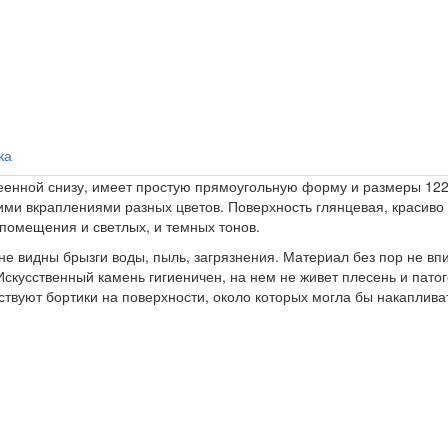
ка
леенной снизу, имеет простую прямоугольную форму и размеры 122
ими вкраплениями разных цветов. Поверхность глянцевая, красиво
помещения и светлых, и темных тонов.
не видны брызги воды, пыль, загрязнения. Материал без пор не вп
Искусственный камень гигиеничен, на нем не живет плесень и пато
ствуют бортики на поверхности, около которых могла бы накапливат