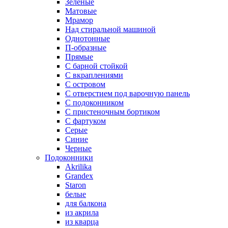
Зеленые
Матовые
Мрамор
Над стиральной машиной
Однотонные
П-образные
Прямые
С барной стойкой
С вкраплениями
С островом
С отверстием под варочную панель
С подоконником
С пристеночным бортиком
С фартуком
Серые
Синие
Черные
Подоконники
Akrilika
Grandex
Staron
белые
для балкона
из акрила
из кварца