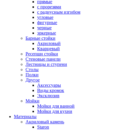
прямые
с прорезями
с радиусным изгибом
угловые
фигурные
черные
эркерные
Барные стойки
Акриловый
Кварцевый
Ресепшн стойки
Стеновые панели
Лестницы и ступени
Столы
Полки
Другое
Аксессуары
Виды кромок
Эксклюзив
Мойки
Мойки для ванной
Мойки для кухни
Материалы
Акриловый камень
Staron