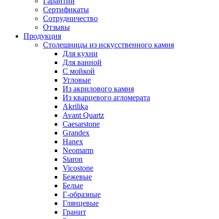
Гарантии
Сертификаты
Сотрудничество
Отзывы
Продукция
Столешницы из искусственного камня
Для кухни
Для ванной
С мойкой
Угловые
Из акрилового камня
Из кварцевого агломерата
Akrilika
Avant Quartz
Caesarstone
Grandex
Hanex
Neomarm
Staron
Vicostone
Бежевые
Белые
Г-образные
Глянцевые
Гранит