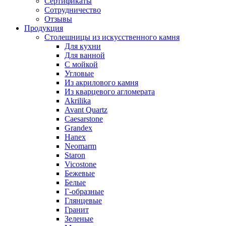
Сертификаты
Сотрудничество
Отзывы
Продукция
Столешницы из искусственного камня
Для кухни
Для ванной
С мойкой
Угловые
Из акрилового камня
Из кварцевого агломерата
Akrilika
Avant Quartz
Caesarstone
Grandex
Hanex
Neomarm
Staron
Vicostone
Бежевые
Белые
Г-образные
Глянцевые
Гранит
Зеленые