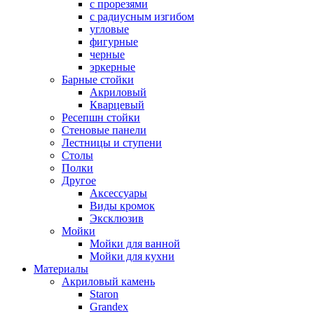
с прорезями
с радиусным изгибом
угловые
фигурные
черные
эркерные
Барные стойки
Акриловый
Кварцевый
Ресепшн стойки
Стеновые панели
Лестницы и ступени
Столы
Полки
Другое
Аксессуары
Виды кромок
Эксклюзив
Мойки
Мойки для ванной
Мойки для кухни
Материалы
Акриловый камень
Staron
Grandex