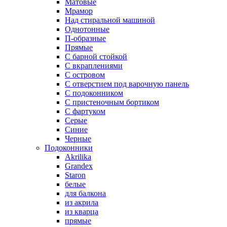
Матовые
Мрамор
Над стиральной машиной
Однотонные
П-образные
Прямые
С барной стойкой
С вкраплениями
С островом
С отверстием под варочную панель
С подоконником
С пристеночным бортиком
С фартуком
Серые
Синие
Черные
Подоконники
Akrilika
Grandex
Staron
белые
для балкона
из акрила
из кварца
прямые