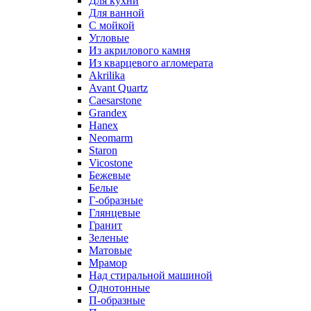
Для кухни
Для ванной
С мойкой
Угловые
Из акрилового камня
Из кварцевого агломерата
Akrilika
Avant Quartz
Caesarstone
Grandex
Hanex
Neomarm
Staron
Vicostone
Бежевые
Белые
Г-образные
Глянцевые
Гранит
Зеленые
Матовые
Мрамор
Над стиральной машиной
Однотонные
П-образные