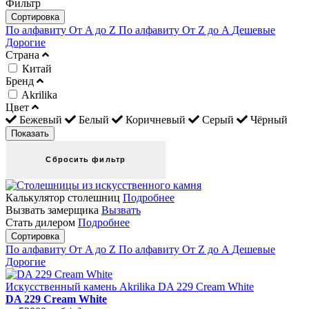
Фильтр
Сортировка
По алфавиту От A до Z
По алфавиту От Z до A
Дешевые
Дорогие
Страна
Китай
Бренд
Akrilika
Цвет
Бежевый
Белый
Коричневый
Серый
Чёрный
Калькулятор столешниц
Подробнее
Вызвать замерщика
Вызвать
Стать дилером
Подробнее
Сортировка
По алфавиту От A до Z
По алфавиту От Z до A
Дешевые
Дорогие
Искусственный камень Akrilika DA 229 Cream White
DA 229 Cream White