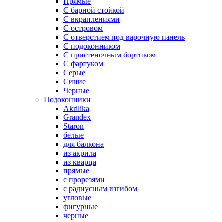
Прямые
С барной стойкой
С вкраплениями
С островом
С отверстием под варочную панель
С подоконником
С пристеночным бортиком
С фартуком
Серые
Синие
Черные
Подоконники
Akrilika
Grandex
Staron
белые
для балкона
из акрила
из кварца
прямые
с прорезями
с радиусным изгибом
угловые
фигурные
черные