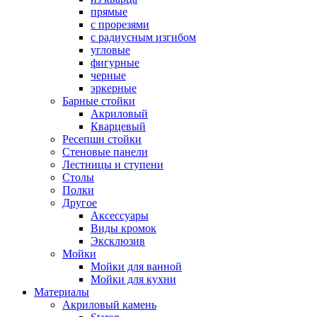
прямые
с прорезями
с радиусным изгибом
угловые
фигурные
черные
эркерные
Барные стойки
Акриловый
Кварцевый
Ресепшн стойки
Стеновые панели
Лестницы и ступени
Столы
Полки
Другое
Аксессуары
Виды кромок
Эксклюзив
Мойки
Мойки для ванной
Мойки для кухни
Материалы
Акриловый камень