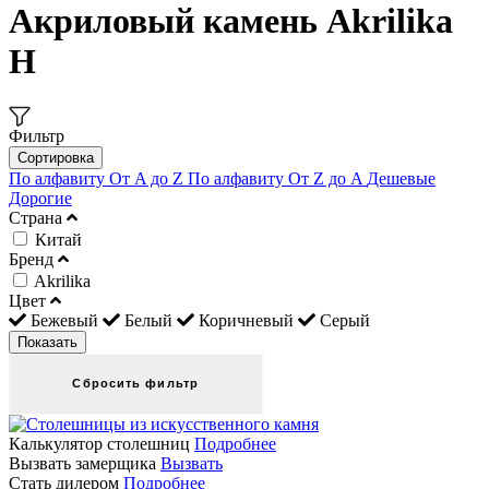
Акриловый камень Akrilika
H
Фильтр
Сортировка
По алфавиту От A до Z
По алфавиту От Z до A
Дешевые
Дорогие
Страна
Китай
Бренд
Akrilika
Цвет
Бежевый
Белый
Коричневый
Серый
Калькулятор столешниц
Подробнее
Вызвать замерщика
Вызвать
Стать дилером
Подробнее