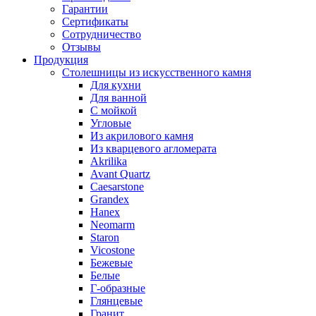
Гарантии
Сертификаты
Сотрудничество
Отзывы
Продукция
Столешницы из искусственного камня
Для кухни
Для ванной
С мойкой
Угловые
Из акрилового камня
Из кварцевого агломерата
Akrilika
Avant Quartz
Caesarstone
Grandex
Hanex
Neomarm
Staron
Vicostone
Бежевые
Белые
Г-образные
Глянцевые
Гранит