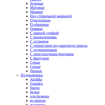
Зеленые
Матовые
Мрамор
Над стиральной машиной
Однотонные
П-образные
Прямые
С барной стойкой
С вкраплениями
С островом
С отверстием под варочную панель
С подоконником
С пристеночным бортиком
С фартуком
Серые
Синие
Черные
Подоконники
Akrilika
Grandex
Staron
белые
для балкона
из акрила
из кварца