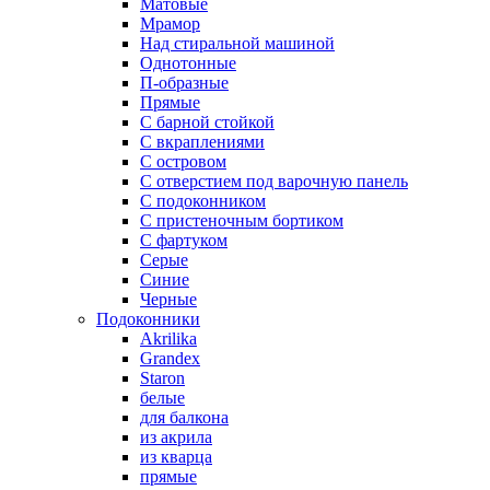
Матовые
Мрамор
Над стиральной машиной
Однотонные
П-образные
Прямые
С барной стойкой
С вкраплениями
С островом
С отверстием под варочную панель
С подоконником
С пристеночным бортиком
С фартуком
Серые
Синие
Черные
Подоконники
Akrilika
Grandex
Staron
белые
для балкона
из акрила
из кварца
прямые