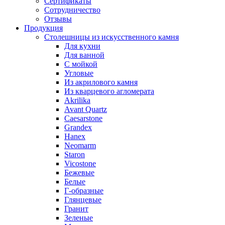
Сертификаты
Сотрудничество
Отзывы
Продукция
Столешницы из искусственного камня
Для кухни
Для ванной
С мойкой
Угловые
Из акрилового камня
Из кварцевого агломерата
Akrilika
Avant Quartz
Caesarstone
Grandex
Hanex
Neomarm
Staron
Vicostone
Бежевые
Белые
Г-образные
Глянцевые
Гранит
Зеленые