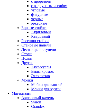
с прорезями
с радиусным изгибом
угловые
фигурные
черные
эркерные
Барные стойки
Акриловый
Кварцевый
Ресепшн стойки
Стеновые панели
Лестницы и ступени
Столы
Полки
Другое
Аксессуары
Виды кромок
Эксклюзив
Мойки
Мойки для ванной
Мойки для кухни
Материалы
Акриловый камень
Staron
Grandex