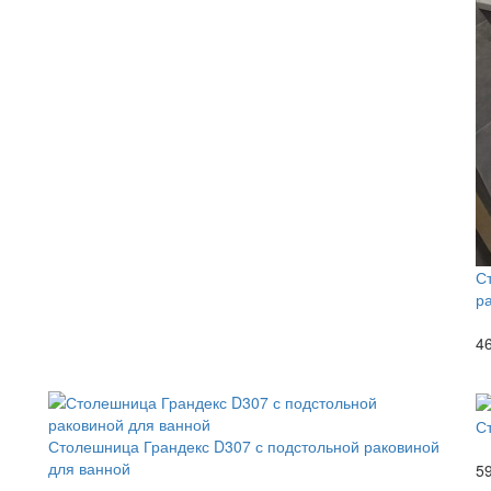
С
р
46
С
Столешница Грандекс D307 с подстольной раковиной
для ванной
59