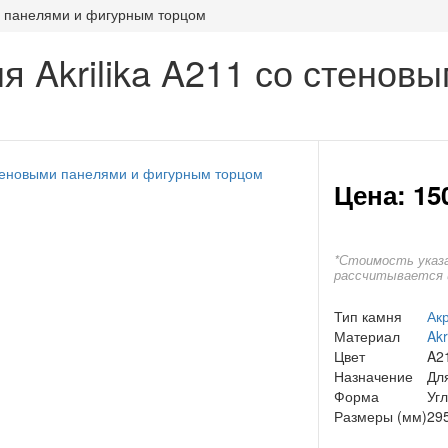
ми панелями и фигурным торцом
 Akrilika A211 со стенов
Цена: 15
*Стоимость указа
рассчитывается 
Тип камня
Ак
Материал
Akr
Цвет
A2
Назначение
Дл
Форма
Уг
Размеры (мм)
29