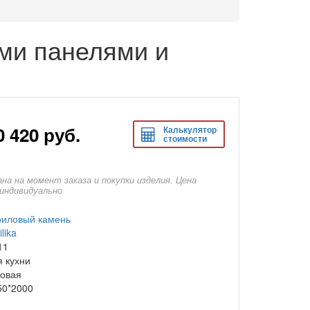
ыми панелями и
0 420
руб.
Калькулятор
стоимости
на на момент заказа и покупки изделия. Цена
индивидуально
риловый камень
ilika
11
я кухни
ловая
50*2000