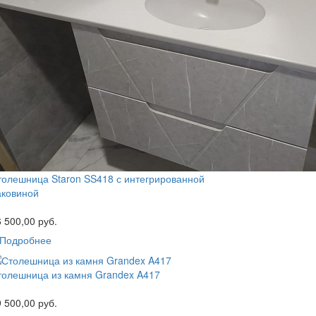
толешница Staron SS418 с интегрированной
аковиной
 500,00 руб.
Подробнее
толешница из камня Grandex A417
 500,00 руб.